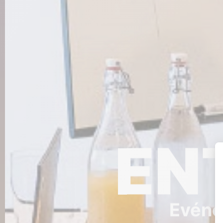
EN
Evéne