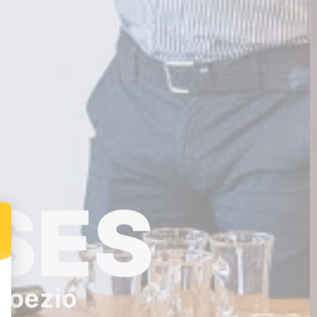
SES
Koezio