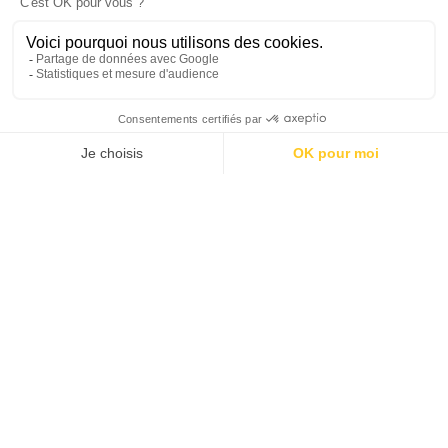
Découvrez les packages
Anniversaire chez Koezio
Chez Koezio, on vous propose de multiples activités
idéales pour organiser un anniversaire entre
ami(e)s. Que ce soit en jouant aux agents spéciaux,
en incarnant une star de la musique ou en