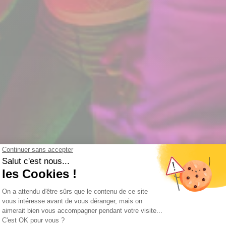
xel Ga
tieme interactieve speler