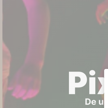
Pi
De ul