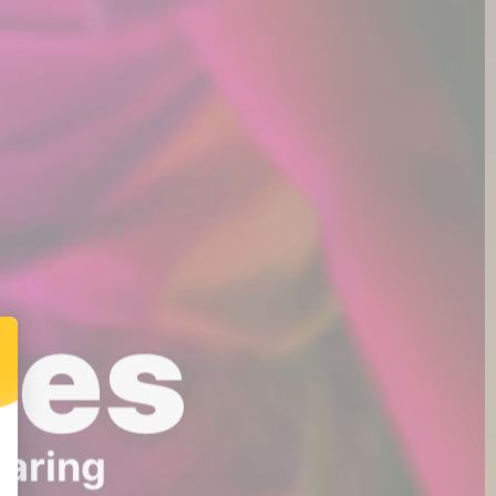
mes
varing