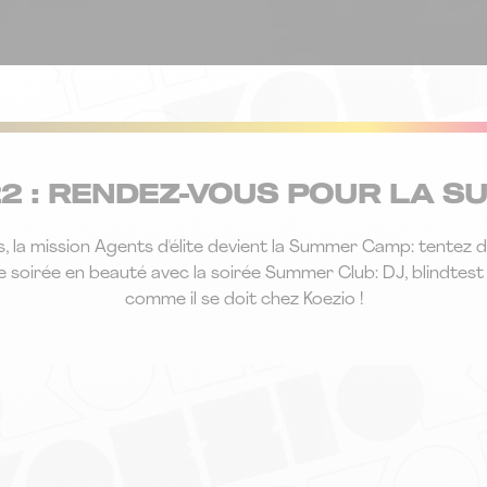
022 : RENDEZ-VOUS POUR LA S
s, la mission Agents d'élite devient la Summer Camp: tentez 
irée en beauté avec la soirée Summer Club: DJ, blindtest géa
comme il se doit chez Koezio !