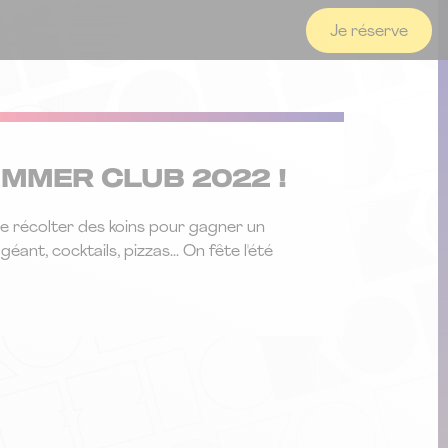
Je réserve
UMMER CLUB 2022 !
de récolter des koins pour gagner un
nt, cocktails, pizzas... On fête l'été