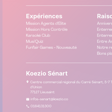
Expériences
Rais
Mission Agents d'Elite
Anniver
Mission Hors Contrôle
Enterre
Karaoké Club
Enterrem
Musi'Quiz
Entre Am
Funfair Games - Nouveauté
Notre r
Bons pl
Koezio Sénart
Centre commercial régional du Carré Sénart, 5-7 T
d'Union
77127 Lieusaint
infos-senart@koezio.co
0164131300