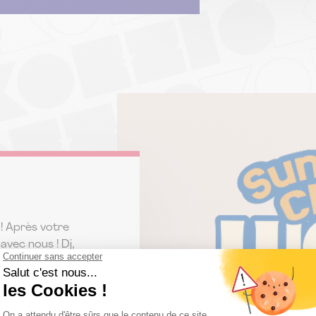
! Après votre
vec nous ! Dj,
imations... Des
ents en mode
€ en pré-
hoix incluse.