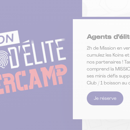
Agents d’él
2h de Mission en ver
cumulez les Koins et
nos partenaires ! Ta
comprend la MISSI
ses minis défis supp
Club / 1 boisson au 
Je réserve