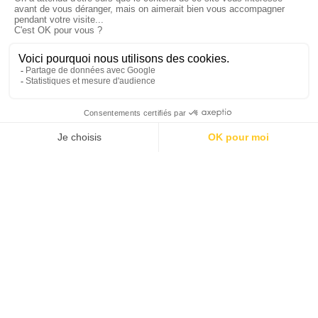
Koezio Brussel is meer
dan alleen een indoor
park!