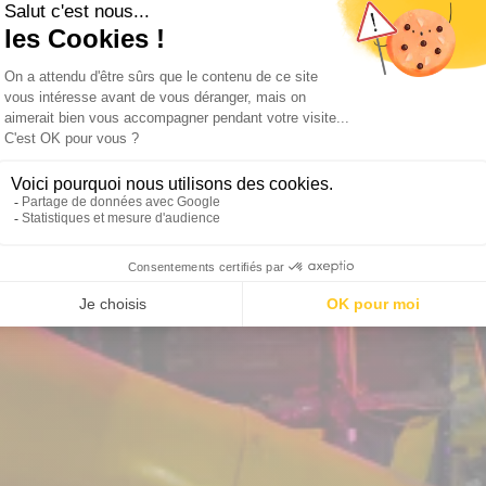
le Deal
2 activiteiten aan een voo