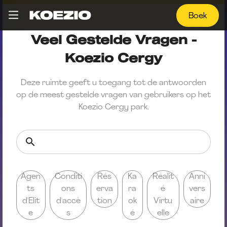
Boek
Veel Gestelde Vragen -
Koezio Cergy
Deze ruimte geeft u toegang tot de antwoorden
op de meest gestelde vragen van gebruikers op het
Koezio Cergy park.
Agen
Conditi
Rés
Ka
Réalit
Anni
ts
ons
erva
ra
é
vers
d'Elit
d'accè
tion
ok
Virtu
aire
e
s
é
elle