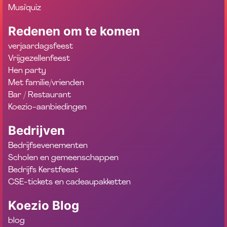
Musi'quiz
Redenen om te komen
verjaardagsfeest
Vrijgezellenfeest
Hen party
Met familie/vrienden
Bar / Restaurant
Koezio-aanbiedingen
Bedrijven
Bedrijfsevenementen
Scholen en gemeenschappen
Bedrijfs Kerstfeest
CSE-tickets en cadeaupakketten
Koezio Blog
blog