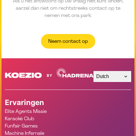
Als u het antwoord op uw vraag niet kunt vinden,
aarzel dan niet om rechtstreeks contact op te
nemen met ons park:
Neem contact op
Dutch
Ervaringen
Elite Agents Missie
Karaoké Club
Funfair Games
Machine Infernale