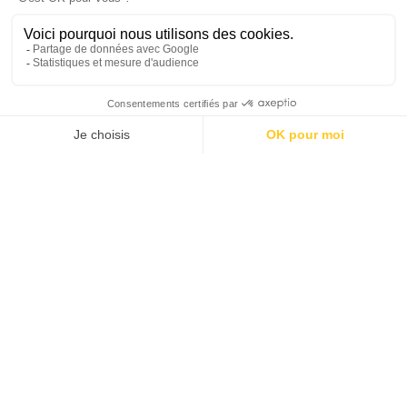
Halloween bij Koezio:
Welkom in Asylum
Op 30 en 31 oktober 2024 neemt het mysterie het
gebouw van Koezio Brussel over. Duik in het hart