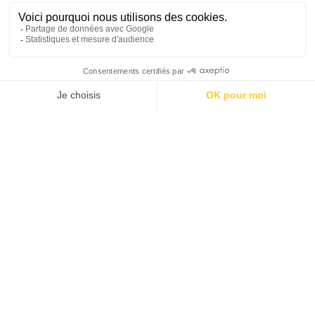
Un nouvel espace de
fléchettes connectées
débarque à Lyon
Envie d’une partie de fléchettes sans prise de tête ?
Koezio est à la pointe de l’innovation et vous
propose de révolutionner votre façon de jouer aux
fléchettes. Fini les erreurs de calculs, les mauvais