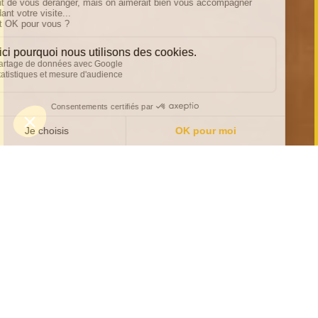
Discover My Team :
Renforcer les liens
professionnels
La crise du Covid a bouleversé toutes nos