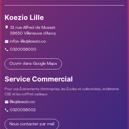
Koezio Lille
31 rue Alfred de Musset
59650 Villeneuve d'Ascq
infos-lille@koezio.co
0320058000
Ouvrir dans Google Maps
Service Commercial
Pour vos Évènements d’entreprise, les Écoles et collectivités, la billeterie
CSE et les coffret cadeaux
lille@koezio.co
0320058002
Nous contacter par mail