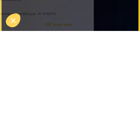
Black Friday 2025: 30%
korting op Koezio
cadeaubonnen
Profiteer van 30% korting op al onze
cadeaubonnen, zowel de klassieke (30, 60 of 120 €)
als de bonnen per activiteit. De perfecte