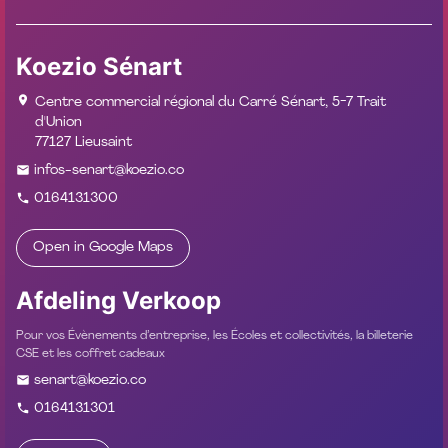
Koezio Sénart
Centre commercial régional du Carré Sénart, 5-7 Trait
d'Union
77127 Lieusaint
infos-senart@koezio.co
0164131300
Open in Google Maps
Afdeling Verkoop
Pour vos Évènements d’entreprise, les Écoles et collectivités, la billeterie
CSE et les coffret cadeaux
senart@koezio.co
0164131301