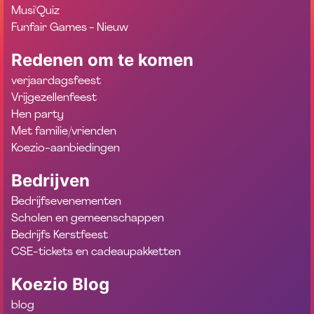
Musi'Quiz
Funfair Games - Nieuw
Redenen om te komen
verjaardagsfeest
Vrijgezellenfeest
Hen party
Met familie/vrienden
Koezio-aanbiedingen
Bedrijven
Bedrijfsevenementen
Scholen en gemeenschappen
Bedrijfs Kerstfeest
CSE-tickets en cadeaupakketten
Koezio Blog
blog