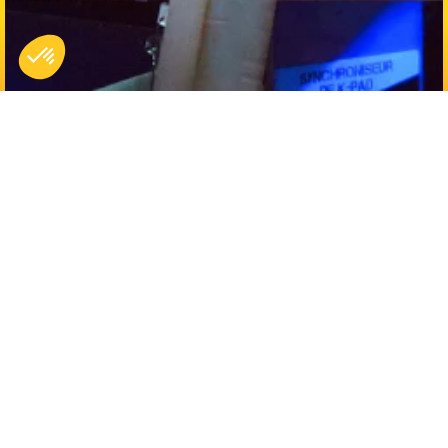
Français
Expériences
Mission Agents d'Elite
Musi'Quiz - Exclusivité
Karaoké Club
Golf & Chill
Raisons de venir
Entre Amis / En Famille
Anniversaire