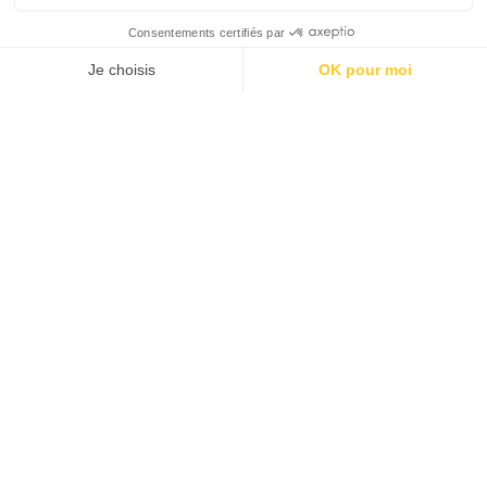
Discover My Team :
Renforcer les liens
professionnels
La crise du Covid a bouleversé toutes nos
entreprises et les relations humaines, au travail
comme ailleurs. Chacun a besoin de retrouver des
moments authentiques, des temps offline, des
émotions partagées, qui ne peuvent pas se vivre en
visio ! C'est pourquoi nous avons créé pour VOUS