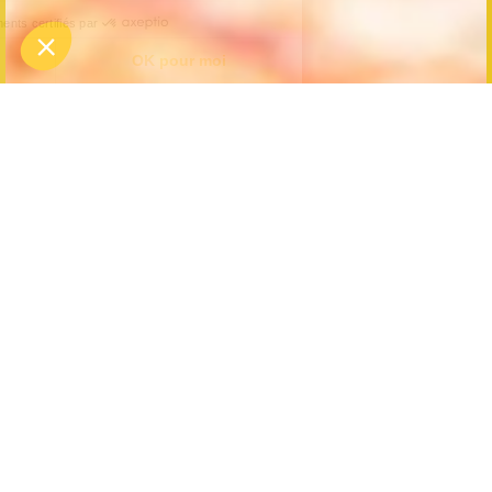
Wil je een gezamenlijk succes, pensioen of
eindejaarsfeestje vieren? Tijdens een bedrijfsfeest
kan je al je medewerkers samenbrengen buiten de
gebruikelijke werkplek. Een bedrijfsfeest biedt ook
de mogelijkheid om de samenhang en band tussen
collega’s te versterken. Koezio organiseert gezellige
momenten rond een maaltijd voor jou, met twee
sleutelwoorden in het achterhoofd: delen en
gezelligheid.