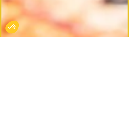
Wil je een gezamenlijk succes, pensioen of
eindejaarsfeestje vieren? Tijdens een bedrijfsfeest
kan je al je medewerkers samenbrengen buiten de
gebruikelijke werkplek. Een bedrijfsfeest biedt ook
de mogelijkheid om de samenhang en band tussen
collega’s te versterken. Koezio organiseert gezellige
momenten rond een maaltijd voor jou, met twee