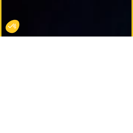
Black Friday 2025 : 30%
de Réduction sur les bons
cadeaux Koezio
30% de
Remise exceptionnelle - Bénéficiez de
réduction sur tous nos bons cadeaux
, qu’ils soient