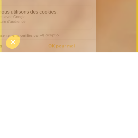
Un afterwork original à
Cergy près de Paris
L’afterwork est un excellent moyen pour se
détendre et échanger un moment de partage