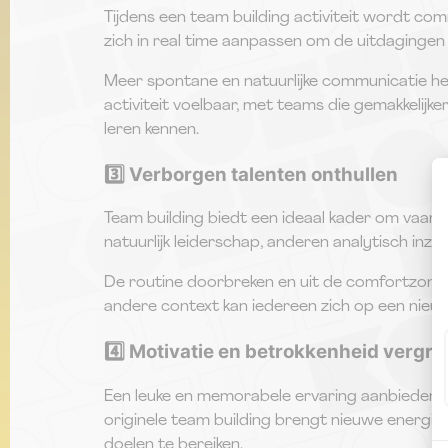
Tijdens een team building activiteit wordt co
zich in real time aanpassen om de uitdagingen
Meer spontane en natuurlijke communicatie help
activiteit voelbaar, met teams die gemakkeli
leren kennen.
3️⃣ Verborgen talenten onthullen
Team building biedt een ideaal kader om vaard
natuurlijk leiderschap, anderen analytisch inzic
De routine doorbreken en uit de comfortzone 
andere context kan iedereen zich op een nieuw
4️⃣ Motivatie en betrokkenheid vergro
Een leuke en memorabele ervaring aanbieden i
originele team building brengt nieuwe energi
doelen te bereiken.