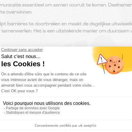
mmunicatie essentieel om samen vooruit te komen. Deelnemer
 te overwinnen.
t barrières te doorbreken en maakt de dagelijkse uitwisseli
jker samenwerken. Het is een uitstekende manier om duurzaam
igheden zichtbaar te maken die in het dagelijkse werk niet 
ht, creativiteit of stressbestendigheid.
stappen stimuleert initiatief, het vermogen om zich aan te 
e manier uiten. Zo kan het hele team groeien en krijgen man
ten
s ook een manier om het geleverde werk te erkennen en tea
e en enthousiasme. Het herinnert iedereen eraan hoe belangr