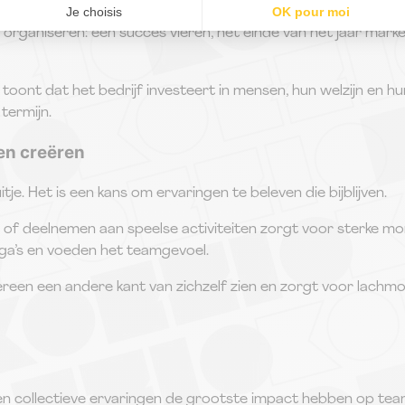
e organiseren: een succes vieren, het einde van het jaar m
toont dat het bedrijf investeert in mensen, hun welzijn en hu
termijn.
gen creëren
je. Het is een kans om ervaringen te beleven die bijblijven.
of deelnemen aan speelse activiteiten zorgt voor sterke m
ega’s en voeden het teamgevoel.
edereen een andere kant van zichzelf zien en zorgt voor lac
 en collectieve ervaringen de grootste impact hebben op t