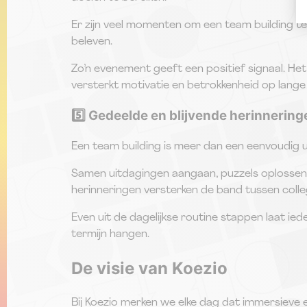
Er zijn veel momenten om een team building t
beleven.
Zo’n evenement geeft een positief signaal. Het 
versterkt motivatie en betrokkenheid op lange 
5️⃣ Gedeelde en blijvende herinnerin
Een team building is meer dan een eenvoudig uit
Samen uitdagingen aangaan, puzzels oplossen 
herinneringen versterken de band tussen coll
Even uit de dagelijkse routine stappen laat i
termijn hangen.
De visie van Koezio
Bij Koezio merken we elke dag dat immersieve